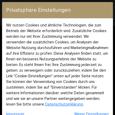
Privatsphäre Einstellungen
Wir nutzen Cookies und ähnliche Technologien, die zum
Startseite
Blog
Energiekontrolle mit Mazda Pool
Betrieb der Website erforderlich sind. Zusätzliche Cookies
werden nur mit Ihrer Zustimmung verwendet. Wir
Pools und Energiesparen
verwenden die zusätzlichen Cookies, um Analysen der
Website-Nutzung durchzuführen und Marketingmaßnahmen
auf ihre Effizienz zu prüfen. Diese Analysen finden statt, um
POOLS UND
Ihnen ein besseres Nutzungserlebnis der Website zu
bieten. Es steht Ihnen frei, Ihre Zustimmung jederzeit zu
geben, zu verweigern oder zurückzuziehen, indem Sie den
ENERGIESPAREN
Link "Cookie-Einstellungen" unten auf jeder Seite nutzen.
Sie können der Verwendung von Cookies durch uns
zustimmen, indem Sie auf "Einverstanden" klicken. Für
Mazda Pool ist ein Hersteller von Wärmepumpen für
weitere Informationen darüber, welche Daten gesammelt
Schwimmbäder und Whirlpools, der sich auf die Entwicklung
und wie sie an unsere Partner weitergegeben werden,
nachhaltiger, energiesparender und ästhetisch
lesen Sie bitte unsere
Datenschutzerklärung
.
ansprechender Produkte konzentriert.
Als Spezialist für
Energiemanagement gibt Ihnen Mazda Pool
hier Tipps, wie
Impressum
Meine Einstellungen